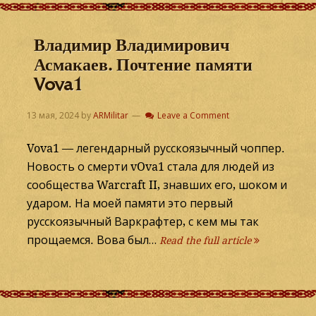
Владимир Владимирович
Асмакаев. Почтение памяти
Vova1
13 мая, 2024
by
ARMilitar
Leave a Comment
Vova1 — легендарный русскоязычный чоппер.
Новость о смерти vOva1 стала для людей из
сообщества Warcraft II, знавших его, шоком и
ударом. На моей памяти это первый
русскоязычный Варкрафтер, с кем мы так
прощаемся. Вова был…
Read the full article